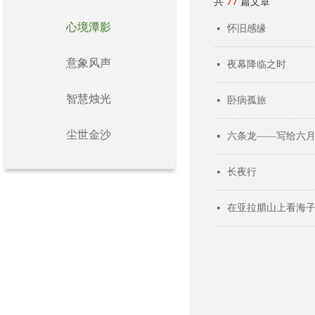
共
77
篇文章
心境潭影
怀旧感缘
넷
意象风声
夜幕降临之时
넷
智慧烛光
卧病孤旅
넷
尘世金沙
六条龙——写给六
넷
长夜行
넷
在亚拉腊山上看海
넷