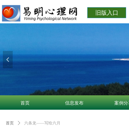
旧版入口
넳
首页
信息发布
案例分
首页
ꄲ
六条龙——写给六月