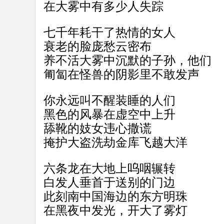
在大雾中有多少人失踪
七千年耗干了热情的女人
衰老的脸庞愁云密布
养不活大雾中沉默的子孙，他们
匍匐在怪兽的阴影里不敢发声
你永远叫不醒装睡的人们
黑色的风暴在虚空中上升
舔靴的妓女违心撒谎
掩护大盗洗劫金库飞越大洋
六条龙在大地上呜咽辗转
白发人垂首于送别的门边
此刻南中国海边的东方明珠
在黑夜中发光，开大了雾灯