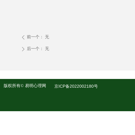
前一个：
无
ꄴ
后一个：
无
ꄲ
版权所有©
易明心理网
京ICP备2022002180号