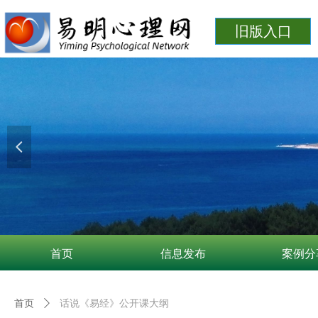
旧版入口
넳
首页
信息发布
案例分
首页
ꄲ
话说《易经》公开课大纲