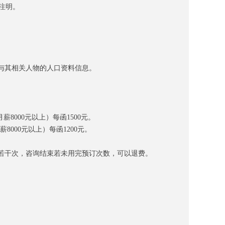
注明。
与其相关人物的人口资料信息。
月
薪
800
0
元以上）每
函
150
0
元。
薪
800
0
元以上）每
函1
20
0
元。
若干次，咨询结束若未用完预订次数，可以退
费。
。