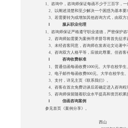
1
、
咨询中，咨询师保证每函不少于三百字
，
一
2
、
以阐述清楚和至少解决一个困惑为基本要
3
、
若需要转为或增加其他咨询方式，由双方
l
服从职业伦理
1
、
咨询师保证严格
遵守职业道德，严密
保
护咨
2
、
咨询师
如需要
为案例寻求督导将首先征求
3
、
未经咨客同意，
咨询师
在发表论文论著中
4
、咨询双方人格平等，应彼此尊重。但咨客
l
咨询收费标准
1
、普通信函
每函收费
100
0
元。大学在校学生
2
、电子邮件每函收
费
80
0
元。大学在校学生
3
、
支付，详
见
主页
《联系我们》
。
4
、
咨客在首次免费访谈后若确定进入咨询
程
5
、
咨询师保留随着职业水平提高和资历积累
l
信函咨询案例
参见首页《案例分享》。
西山