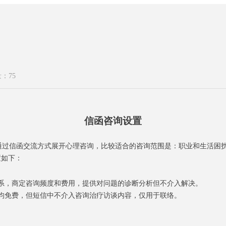
量：
75
信函咨询
设置
通过信函交流方式展开心理咨询，
比较
适合的咨询范围是：职业和生活困
置如下
：
系，商定咨询频度和费用
，提供对问题的诊断分析但不介入解决
。
均免费，但短信中不介入咨询治疗访谈内容，仅用于联络。