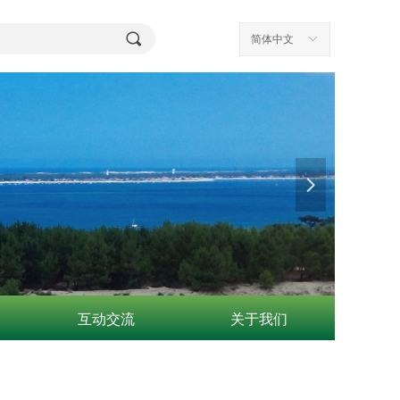
끠
简体中文
ꀅ
넲
互动交流
关于我们