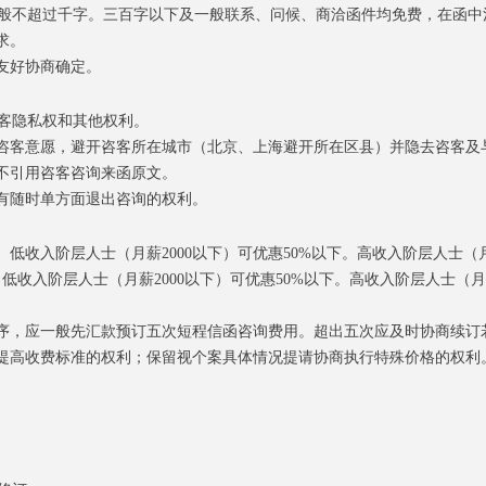
般不超过千字
。
三百字以下及一般联系、问候、商洽函件均免费，在函中
求。
友好协商确定。
客隐私权和其他权利。
咨客意
愿
，避开咨客所在城市
（北京、上海避开所在区县）
并隐去咨客及
不引用咨客咨询来函原文。
有随时单方面退出咨询的权利。
、低收入阶层人士（月
薪
200
0
以下）可优
惠
50%
以下
。
高收入阶层人士（
、低收入阶层人士（月
薪
200
0
以下）可优
惠
50
%
以下。高收入阶层人士（月
序，
应一般先
汇款
预
订
五次
短程信函咨询费用。超出五次应及时
协商
续
订
提高收费标准的权利
；保留视个案具体情况提请协商执行
特殊
价格的权利